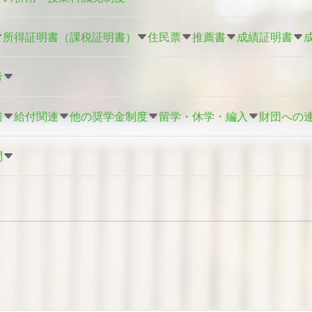
所得証明書（課税証明書）
住民票
推薦書
成績証明書
考
務
給付関連
他の奨学金制度
留学・休学・編入
財団への
問