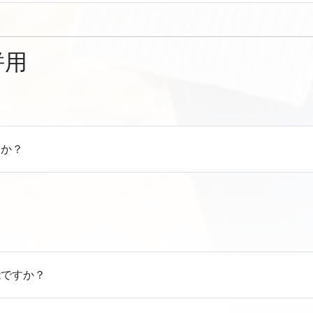
併用
すか？
能ですか？