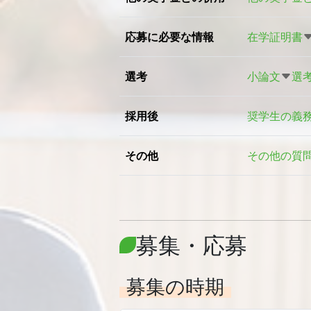
応募に必要な情報
在学証明書
選考
小論文
選
採用後
奨学生の義
その他
その他の質
募集・応募
募集の時期